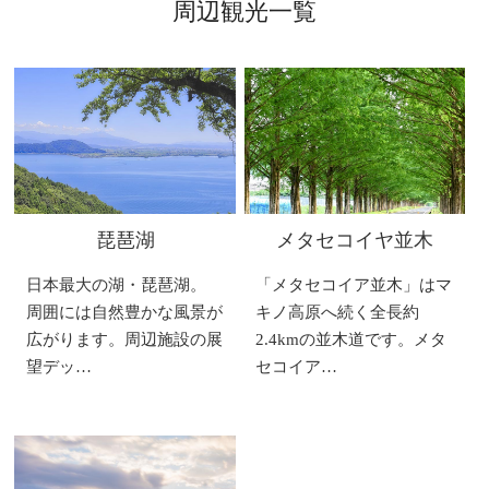
周辺観光一覧
琵琶湖
メタセコイヤ並木
日本最大の湖・琵琶湖。
「メタセコイア並木」はマ
周囲には自然豊かな風景が
キノ高原へ続く全長約
広がります。周辺施設の展
2.4kmの並木道です。メタ
望デッ…
セコイア…